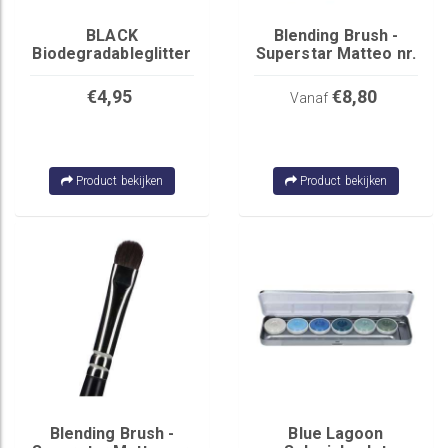
BLACK
Blending Brush -
Biodegradableglitter
Superstar Matteo nr.
Chunky Mix
7
€4,95
€8,80
Vanaf
Product bekijken
Product bekijken
Blending Brush -
Blue Lagoon