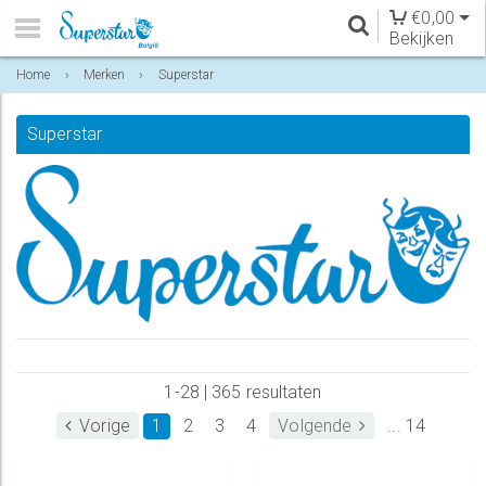
€
0,00
Bekijken
Home
›
Merken
›
Superstar
Superstar
1-28 | 365 resultaten
Vorige
1
2
3
4
Volgende
... 14