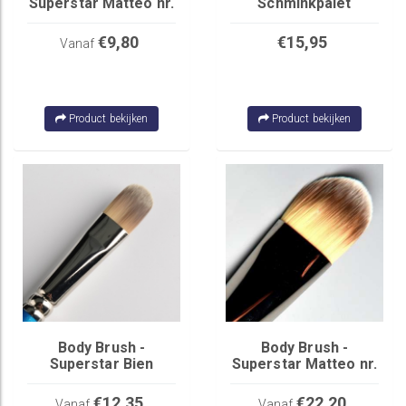
Superstar Matteo nr.
Schminkpalet
8
Superstar 6 kleuren
€9,80
€15,95
Vanaf
Product bekijken
Product bekijken
Body Brush -
Body Brush -
Superstar Bien
Superstar Matteo nr.
3
€12,35
€22,20
Vanaf
Vanaf