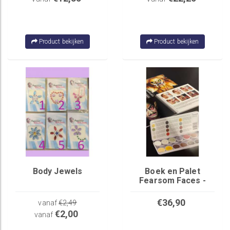
Product bekijken
Product bekijken
Body Jewels
Boek en Palet
Fearsom Faces -
Matteo Arfanotti
€36,90
vanaf
€2,49
€2,00
vanaf