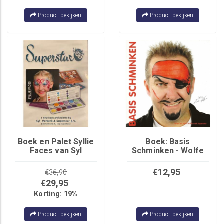
Product bekijken
Product bekijken
Boek en Palet Syllie
Boek: Basis
Faces van Syl
Schminken - Wolfe
Verberk
Brothers
€12,95
€36,90
€29,95
Korting: 19%
Product bekijken
Product bekijken