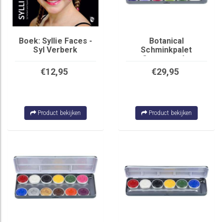
Boek: Syllie Faces -
Botanical
Syl Verberk
Schminkpalet
Superstar by
Jennifer Parker
€12,95
€29,95
Product bekijken
Product bekijken