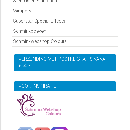
Stencils en Sjablonen
Wimpers
Superstar Special Effects
Schminkboeken
Schminkwebshop Colours
VERZENDING MET POSTNL GRATIS VANAF
€ 65,-
VOOR INSPIRATIE: