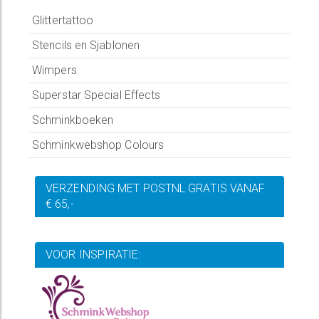
Glittertattoo
Stencils en Sjablonen
Wimpers
Superstar Special Effects
Schminkboeken
Schminkwebshop Colours
VERZENDING MET POSTNL GRATIS VANAF
€ 65,-
VOOR INSPIRATIE: