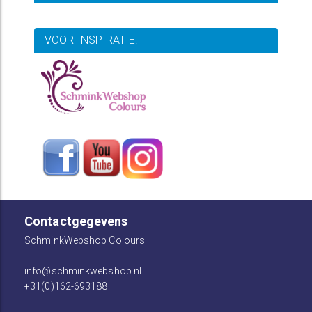
VOOR INSPIRATIE:
Contactgegevens
SchminkWebshop Colours
info@schminkwebshop.nl
+31(0)162-693188