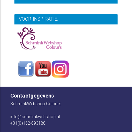
VOOR INSPIRATIE:
Contactgegevens
SchminkWebshop Colours
info@schminkwebshop.nl
+31(0)162-693188